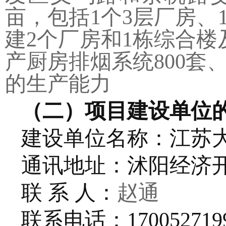
亩，包括
1
个
3
层厂房、
建
2
个厂房和
1
栋综合楼
产厨房排烟系统
800
套
的生产能力
（二）项目建设单位
建设单位名称：
江苏
通讯地址：
沭阳经济
联
系
人：
赵通
联系电话：
170052719